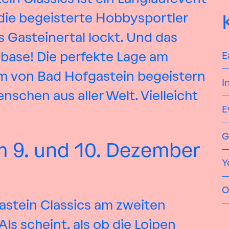
 die begeisterte Hobbysportler
s Gasteinertal lockt. Und das
ebase! Die perfekte Lage am
E
um von Bad Hofgastein begeistern
I
schen aus aller Welt. Vielleicht
E
G
m 9. und 10. Dezember
Y
O
astein Classics am zweiten
 scheint, als ob die Loipen