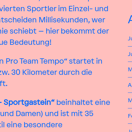
ierten Sportler im Einzel- und
scheiden Millisekunden, wer
linie schiebt – hier bekommt der
J
eue Bedeutung!
J
n Pro Team Tempo“ startet in
M
zw. 30 Kilometer durch die
t.
A
M
– Sportgastein“
beinhaltet eine
und Damen) und ist mit 35
F
til eine besondere
J