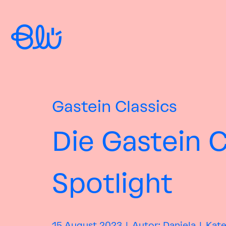
Gastein Classics
Die Gastein C
Spotlight
15
August
2023
|
Autor: Daniela
|
Kate