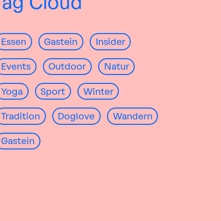
Tag Cloud
Essen
Gastein
Insider
Events
Outdoor
Natur
Yoga
Sport
Winter
Tradition
Doglove
Wandern
Gastein