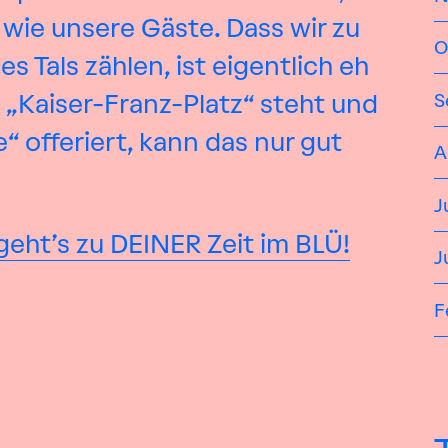
 wie unsere Gäste. Dass wir zu
O
 Tals zählen, ist eigentlich eh
m „Kaiser-Franz-Platz“ steht und
S
“ offeriert, kann das nur gut
A
J
 geht’s zu DEINER Zeit im BLÜ!
J
F