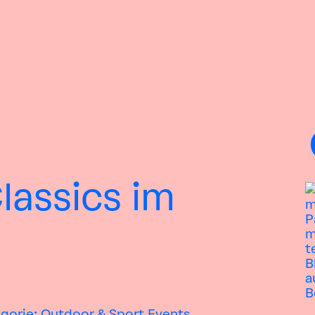
lassics im
gorie:
Outdoor & Sport
Events