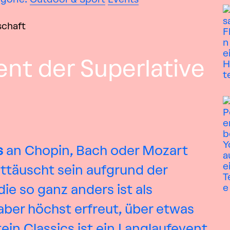
nt der Superlative
s
an Chopin, Bach oder Mozart
nttäuscht sein aufgrund der
e so ganz anders ist als
aber höchst erfreut, über etwas
in Classics ist ein Langlaufevent