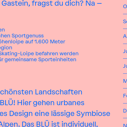
 Gastein, fragst du dich? Na –
O
S
en
ichen Sportgenuss
A
öhenloipe auf 1.600 Meter
egion
J
s Skating-Loipe befahren werden
ür gemeinsame Sporteinheiten
J
M
r schönsten Landschaften
F
 BLÜ! Hier gehen urbanes
D
s Design eine lässige Symbiose
lpen. Das BLÜ ist individuell,
N