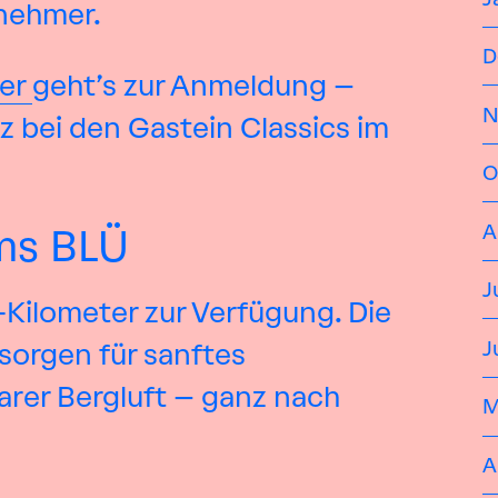
lnehmer.
D
ier
geht’s zur Anmeldung –
N
z bei den Gastein Classics im
O
A
ms BLÜ
J
-Kilometer zur Verfügung. Die
J
sorgen für sanftes
arer Bergluft – ganz nach
M
A