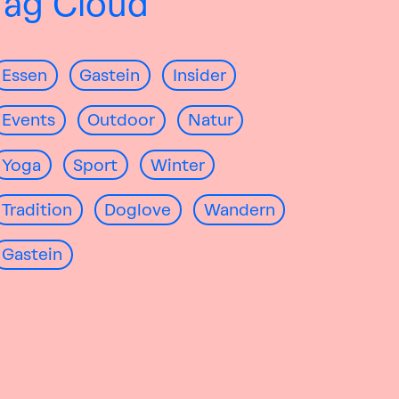
Tag Cloud
Essen
Gastein
Insider
Events
Outdoor
Natur
Yoga
Sport
Winter
Tradition
Doglove
Wandern
Gastein